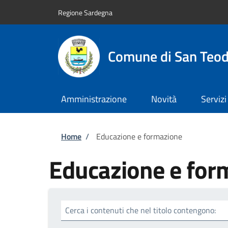
Salta al contenuto principale
Skip to footer content
Regione Sardegna
Comune di San Teo
Amministrazione
Novità
Servizi
Briciole di pane
Home
/
Educazione e formazione
Educazione e for
Cerca i contenuti che nel titolo contengono: