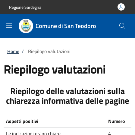
Salta al contenuto principale
Skip to footer content
Regione Sardegna
Comune di San Teodoro
Briciole di pane
Home
/
Riepilogo valutazioni
Riepilogo valutazioni
Riepilogo delle valutazioni sulla
chiarezza informativa delle pagine
Aspetti positivi
Numero
Le indicazioni erano chiare
4