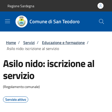
Salta al contenuto principale
Skip to footer content
Regione Sardegna
Comune di San Teodoro
Briciole di pane
Home
/
Servizi
/
Educazione e formazione
/
Asilo nido: iscrizione al servizio
Asilo nido: iscrizione al
servizio
(Regolamento comunale)
Servizio attivo