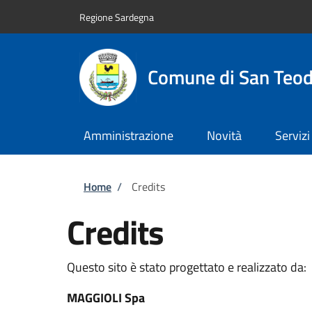
Salta al contenuto principale
Skip to footer content
Regione Sardegna
Comune di San Teo
Amministrazione
Novità
Servizi
Briciole di pane
Home
/
Credits
Credits
Questo sito è stato progettato e realizzato da:
MAGGIOLI Spa