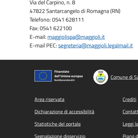
Via del Carpino, n. 8
47822 Santarcangelo di Romagna (RN)
Telefono: 0541 628111
Fax: 0541 622100
E-mail:
maggiolispa@maggioli.it
E-mail PEC:
segreteria@maggioli.legalmail.it
Comune di S
Footer menu
Area riservata
Crediti
Dichiarazione di accessibilità
Contatt
Statistiche del portale
Leggi l
Segnalazione disservizio
Piano d