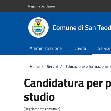
Salta al contenuto principale
Skip to footer content
Regione Sardegna
Comune di San Teo
Amministrazione
Novità
Servizi
Briciole di pane
Home
/
Servizi
/
Educazione e formazione
Candidatura per p
studio
(Regolamento comunale)