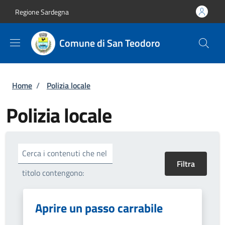
Salta al contenuto principale
Skip to footer content
Regione Sardegna
Comune di San Teodoro
Briciole di pane
Home
/
Polizia locale
Polizia locale
Cerca i contenuti che nel
titolo contengono:
Aprire un passo carrabile