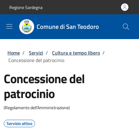
Salta al contenuto principale
Skip to footer content
Regione Sardegna
Comune di San Teodoro
Briciole di pane
Home
/
Servizi
/
Cultura e tempo libero
/
Concessione del patrocinio
Concessione del
patrocinio
(Regolamento dell'Amministrazione)
Servizio attivo