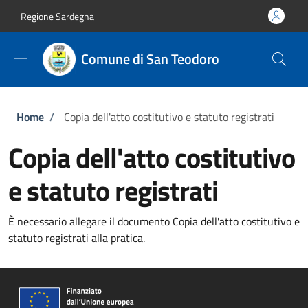
Salta al contenuto principale
Skip to footer content
Regione Sardegna
Comune di San Teodoro
Briciole di pane
Home
/
Copia dell'atto costitutivo e statuto registrati
Copia dell'atto costitutivo
e statuto registrati
È necessario allegare il documento Copia dell'atto costitutivo e
statuto registrati alla pratica.