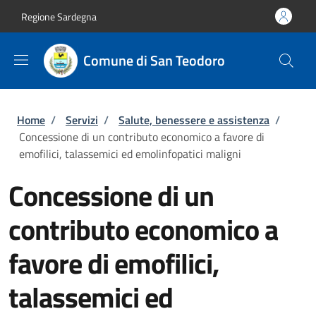
Salta al contenuto principale
Skip to footer content
Regione Sardegna
Comune di San Teodoro
Briciole di pane
Home
/
Servizi
/
Salute, benessere e assistenza
/
Concessione di un contributo economico a favore di
emofilici, talassemici ed emolinfopatici maligni
Concessione di un
contributo economico a
favore di emofilici,
talassemici ed