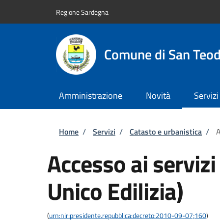
Salta al contenuto principale
Skip to footer content
Regione Sardegna
Comune di San Teo
Amministrazione
Novità
Servizi
Briciole di pane
Home
/
Servizi
/
Catasto e urbanistica
/
A
Accesso ai servizi
Unico Edilizia)
(
urn:nir:presidente.repubblica:decreto:2010-09-07;160
)