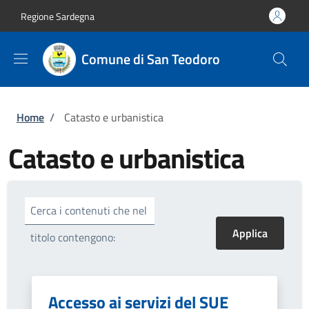
Salta al contenuto principale
Skip to footer content
Regione Sardegna
Comune di San Teodoro
Briciole di pane
Home
/
Catasto e urbanistica
Catasto e urbanistica
Cerca i contenuti che nel
titolo contengono:
Accesso ai servizi del SUE