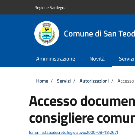
Salta al contenuto principale
Skip to footer content
Regione Sardegna
Comune di San Teo
Amministrazione
Novità
Servizi
Briciole di pane
Home
/
Servizi
/
Autorizzazioni
/
Accesso
Accesso documen
consigliere comu
(
urn:nir:stato:decreto.legislativo:2000-08-18;267
)