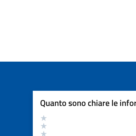
Quanto sono chiare le info
Valutazione
Valuta 5 stelle su 5
Valuta 4 stelle su 5
Valuta 3 stelle su 5