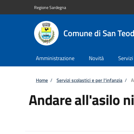
Salta al contenuto principale
Skip to footer content
Regione Sardegna
Comune di San Teo
Amministrazione
Novità
Servizi
Briciole di pane
Home
/
Servizi scolastici e per l'infanzia
/
A
Andare all'asilo n