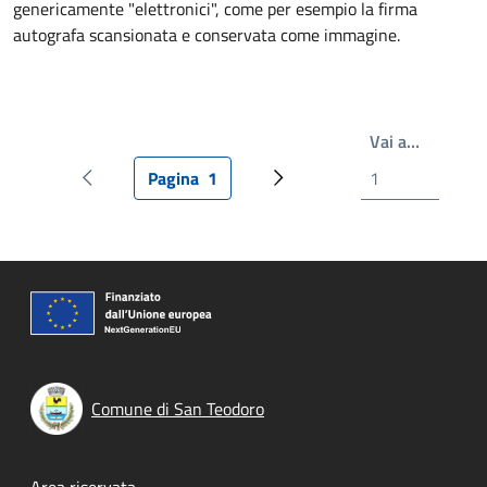
genericamente "elettronici", come per esempio la firma
autografa scansionata e conservata come immagine.
Write th
Vai a…
Pagina
1
Pagina precedente
Pagina attuale
Prossima pagina
Comune di San Teodoro