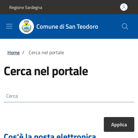
Salta al contenuto principale
Skip to footer content
Regione Sardegna
Comune di San Teodoro
Briciole di pane
Home
/
Cerca nel portale
Cerca nel portale
Cerca
Cos'è la posta elettronica