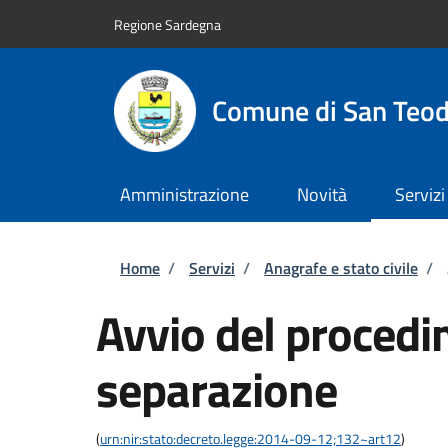
Salta al contenuto principale
Skip to footer content
Regione Sardegna
Comune di San Teo
Amministrazione
Novità
Servizi
Briciole di pane
Home
/
Servizi
/
Anagrafe e stato civile
/
Avvio del procedi
separazione
(
urn:nir:stato:decreto.legge:2014-09-12;132~art12
)