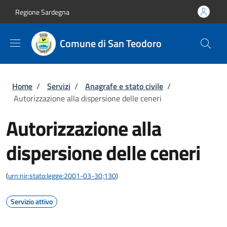
Salta al contenuto principale
Skip to footer content
Regione Sardegna
Comune di San Teodoro
Briciole di pane
Home
/
Servizi
/
Anagrafe e stato civile
/
Autorizzazione alla dispersione delle ceneri
Autorizzazione alla
dispersione delle ceneri
(
urn:nir:stato:legge:2001-03-30;130
)
Servizio attivo