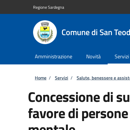
Salta al contenuto principale
Skip to footer content
Regione Sardegna
Comune di San Teo
Amministrazione
Novità
Servizi
Briciole di pane
Home
/
Servizi
/
Salute, benessere e assis
Concessione di su
favore di persone
mentale