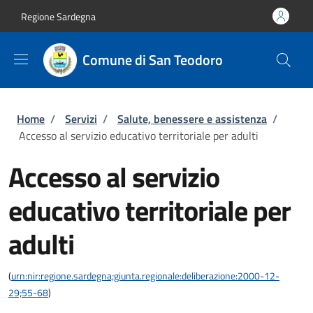
Salta al contenuto principale
Skip to footer content
Regione Sardegna
Comune di San Teodoro
Briciole di pane
Home
/
Servizi
/
Salute, benessere e assistenza
/
Accesso al servizio educativo territoriale per adulti
Accesso al servizio
educativo territoriale per
adulti
(
urn:nir:regione.sardegna;giunta.regionale:deliberazione:2000-12-
29;55-68
)