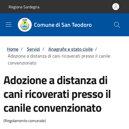
Salta al contenuto principale
Skip to footer content
Regione Sardegna
Comune di San Teodoro
Briciole di pane
Home
/
Servizi
/
Anagrafe e stato civile
/
Adozione a distanza di cani ricoverati presso il canile
convenzionato
Adozione a distanza di
cani ricoverati presso il
canile convenzionato
(Regolamento comunale)