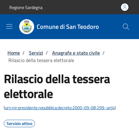
Salta al contenuto principale
Skip to footer content
Regione Sardegna
Comune di San Teodoro
Briciole di pane
Home
/
Servizi
/
Anagrafe e stato civile
/
Rilascio della tessera elettorale
Rilascio della tessera
elettorale
(
urn:nir:presidente.repubblica:decreto:2000-09-08;299~art4
)
Servizio attivo