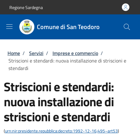
Salta al contenuto principale
Skip to footer content
Regione Sardegna
Comune di San Teodoro
Briciole di pane
Home
/
Servizi
/
Imprese e commercio
/
Striscioni e stendardi: nuova installazione di striscioni e
stendardi
Striscioni e stendardi:
nuova installazione di
striscioni e stendardi
(
urn:nir:presidente.repubblica:decreto:1992-12-16;495~art53
)