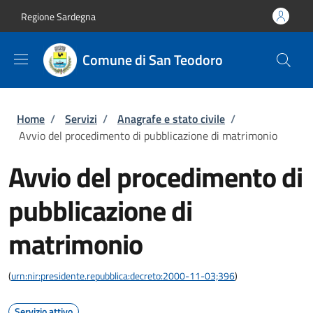
Salta al contenuto principale
Skip to footer content
Regione Sardegna
Comune di San Teodoro
Briciole di pane
Home
/
Servizi
/
Anagrafe e stato civile
/
Avvio del procedimento di pubblicazione di matrimonio
Avvio del procedimento di
pubblicazione di
matrimonio
(
urn:nir:presidente.repubblica:decreto:2000-11-03;396
)
Servizio attivo