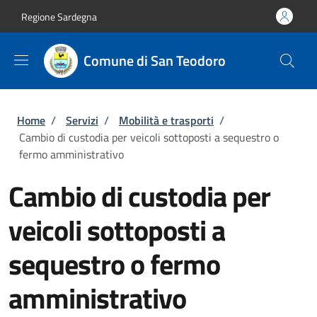
Salta al contenuto principale
Skip to footer content
Regione Sardegna
Comune di San Teodoro
Briciole di pane
Home
/
Servizi
/
Mobilità e trasporti
/
Cambio di custodia per veicoli sottoposti a sequestro o
fermo amministrativo
Cambio di custodia per
veicoli sottoposti a
sequestro o fermo
amministrativo