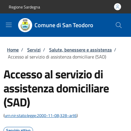
Salta al contenuto principale
Skip to footer content
Regione Sardegna
Comune di San Teodoro
Briciole di pane
Home
/
Servizi
/
Salute, benessere e assistenza
/
Accesso al servizio di assistenza domiciliare (SAD)
Accesso al servizio di
assistenza domiciliare
(SAD)
(
urn:nir:stato:legge:2000-11-08;328~art6
)
Servizio attivo