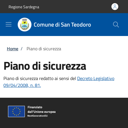
Salta al contenuto principale
Skip to footer content
Regione Sardegna
Comune di San Teodoro
Briciole di pane
Home
/
Piano di sicurezza
Piano di sicurezza
Piano di sicurezza redatto ai sensi del
Decreto Legislativo
09/04/2008, n. 81.