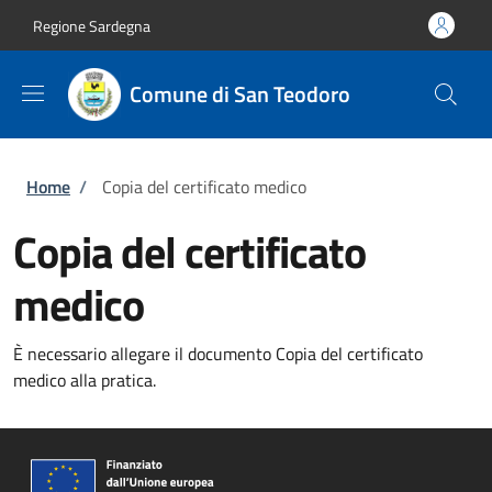
Salta al contenuto principale
Skip to footer content
Regione Sardegna
Comune di San Teodoro
Briciole di pane
Home
/
Copia del certificato medico
Copia del certificato
medico
È necessario allegare il documento Copia del certificato
medico alla pratica.