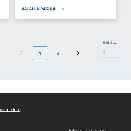
VAI ALLA PAGINA
Write t
Vai a…
1
2
Pagina precedente
Pagina attuale
Pagina
Prossima pagina
an Teodoro
Informativa privacy