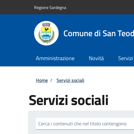
Salta al contenuto principale
Skip to footer content
Regione Sardegna
Comune di San Teo
Amministrazione
Novità
Servizi
Briciole di pane
Home
/
Servizi sociali
Servizi sociali
Cerca i contenuti che nel titolo contengono: