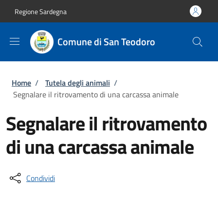
Salta al contenuto principale
Skip to footer content
Regione Sardegna
Comune di San Teodoro
Briciole di pane
Home
/
Tutela degli animali
/
Segnalare il ritrovamento di una carcassa animale
Segnalare il ritrovamento
di una carcassa animale
Condividi