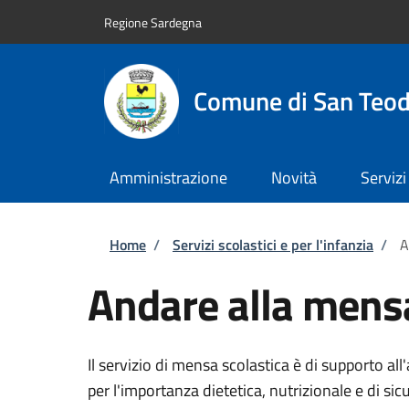
Salta al contenuto principale
Skip to footer content
Regione Sardegna
Comune di San Teo
Amministrazione
Novità
Servizi
Briciole di pane
Home
/
Servizi scolastici e per l'infanzia
/
A
Andare alla mensa
Il servizio di mensa scolastica è di supporto all'
per l'importanza dietetica, nutrizionale e di sic