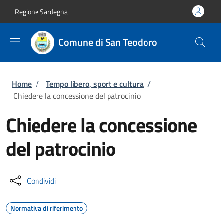
Salta al contenuto principale
Skip to footer content
Regione Sardegna
Comune di San Teodoro
Briciole di pane
Home
/
Tempo libero, sport e cultura
/
Chiedere la concessione del patrocinio
Chiedere la concessione
del patrocinio
Condividi
Normativa di riferimento