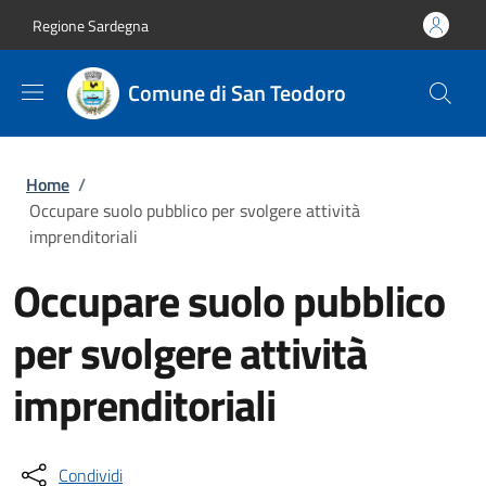
Salta al contenuto principale
Skip to footer content
Regione Sardegna
Comune di San Teodoro
Briciole di pane
Home
/
Occupare suolo pubblico per svolgere attività
imprenditoriali
Occupare suolo pubblico
per svolgere attività
imprenditoriali
Condividi