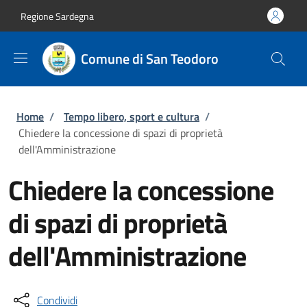
Salta al contenuto principale
Skip to footer content
Regione Sardegna
Comune di San Teodoro
Briciole di pane
Home
/
Tempo libero, sport e cultura
/
Chiedere la concessione di spazi di proprietà
dell'Amministrazione
Chiedere la concessione
di spazi di proprietà
dell'Amministrazione
Condividi