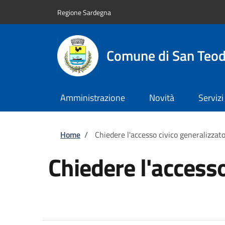
Salta al contenuto principale
Skip to footer content
Regione Sardegna
Comune di San Teo
Amministrazione
Novità
Servizi
Briciole di pane
Home
/
Chiedere l'accesso civico generalizzat
Chiedere l'accesso