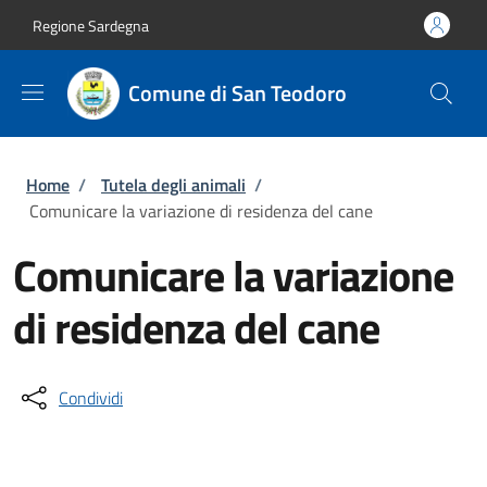
Salta al contenuto principale
Skip to footer content
Regione Sardegna
Comune di San Teodoro
Briciole di pane
Home
/
Tutela degli animali
/
Comunicare la variazione di residenza del cane
Comunicare la variazione
di residenza del cane
Condividi