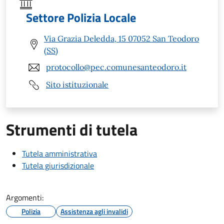
Settore Polizia Locale
Via Grazia Deledda, 15 07052 San Teodoro
(SS)
protocollo@pec.comunesanteodoro.it
Sito istituzionale
Strumenti di tutela
Tutela amministrativa
Tutela giurisdizionale
Argomenti:
Polizia
Assistenza agli invalidi