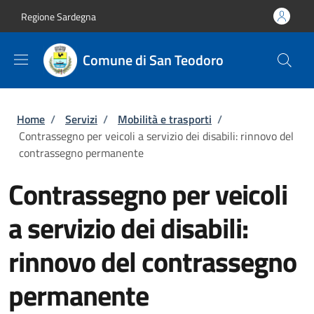
Salta al contenuto principale
Skip to footer content
Regione Sardegna
Comune di San Teodoro
Briciole di pane
Home
/
Servizi
/
Mobilità e trasporti
/
Contrassegno per veicoli a servizio dei disabili: rinnovo del
contrassegno permanente
Contrassegno per veicoli
a servizio dei disabili:
rinnovo del contrassegno
permanente