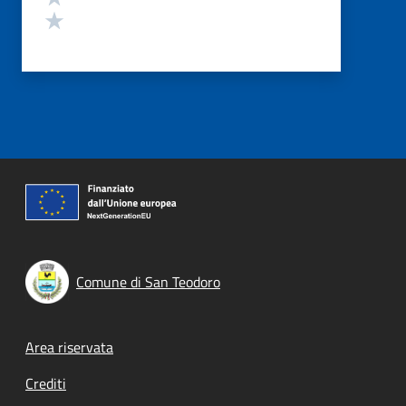
Valuta 1 stelle su 5
Comune di San Teodoro
Footer menu
Area riservata
Crediti