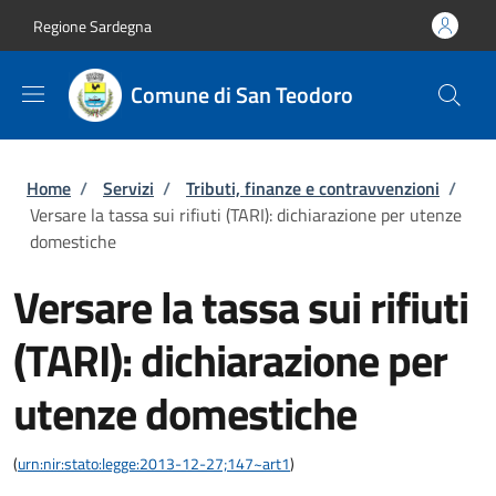
Salta al contenuto principale
Skip to footer content
Regione Sardegna
Comune di San Teodoro
Briciole di pane
Home
/
Servizi
/
Tributi, finanze e contravvenzioni
/
Versare la tassa sui rifiuti (TARI): dichiarazione per utenze
domestiche
Versare la tassa sui rifiuti
(TARI): dichiarazione per
utenze domestiche
(
urn:nir:stato:legge:2013-12-27;147~art1
)