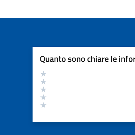
Quanto sono chiare le info
Valutazione
Valuta 5 stelle su 5
Valuta 4 stelle su 5
Valuta 3 stelle su 5
Valuta 2 stelle su 5
Valuta 1 stelle su 5