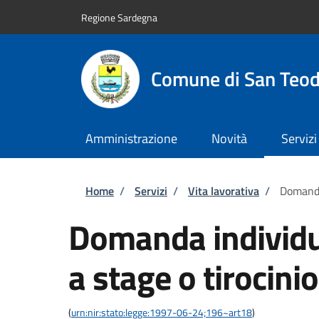
Salta al contenuto principale
Skip to footer content
Regione Sardegna
Comune di San Teo
Amministrazione
Novità
Servizi
Briciole di pane
Home
/
Servizi
/
Vita lavorativa
/
Domanda
Domanda individu
a stage o tirocinio
(
urn:nir:stato:legge:1997-06-24;196~art18
)