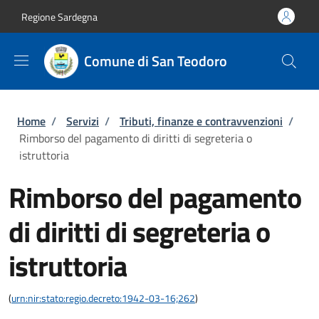
Salta al contenuto principale
Skip to footer content
Regione Sardegna
Comune di San Teodoro
Briciole di pane
Home
/
Servizi
/
Tributi, finanze e contravvenzioni
/
Rimborso del pagamento di diritti di segreteria o
istruttoria
Rimborso del pagamento
di diritti di segreteria o
istruttoria
(
urn:nir:stato:regio.decreto:1942-03-16;262
)