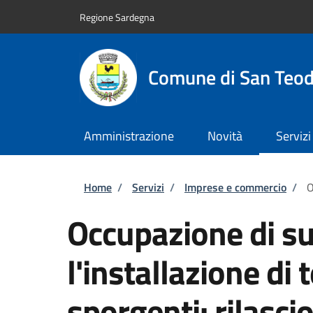
Salta al contenuto principale
Skip to footer content
Regione Sardegna
Comune di San Teo
Amministrazione
Novità
Servizi
Briciole di pane
Home
/
Servizi
/
Imprese e commercio
/
O
Occupazione di su
l'installazione di
sporgenti: rilasci