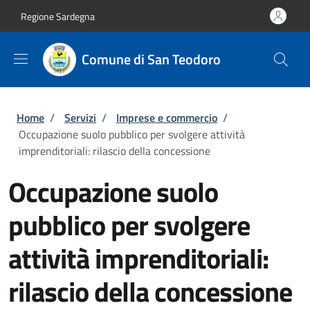
Salta al contenuto principale
Skip to footer content
Regione Sardegna
Comune di San Teodoro
Briciole di pane
Home
/
Servizi
/
Imprese e commercio
/
Occupazione suolo pubblico per svolgere attività
imprenditoriali: rilascio della concessione
Occupazione suolo
pubblico per svolgere
attività imprenditoriali:
rilascio della concessione