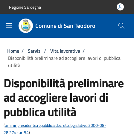
Salta al contenuto principale
Skip to footer content
Regione Sardegna
Comune di San Teodoro
Briciole di pane
Home
/
Servizi
/
Vita lavorativa
/
Disponibilità preliminare ad accogliere lavori di pubblica
utilità
Disponibilità preliminare
ad accogliere lavori di
pubblica utilità
(
urn:nir:presidente.repubblica:decreto.legislativo:2000-08-
28;274~art54
)