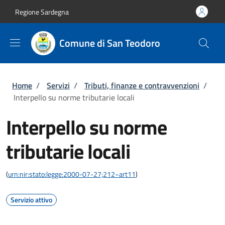
Salta al contenuto principale
Skip to footer content
Regione Sardegna
Comune di San Teodoro
Briciole di pane
Home
/
Servizi
/
Tributi, finanze e contravvenzioni
/
Interpello su norme tributarie locali
Interpello su norme
tributarie locali
(
urn:nir:stato:legge:2000-07-27;212~art11
)
Servizio attivo