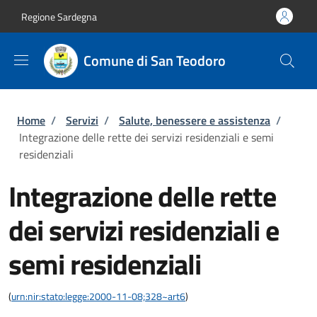
Salta al contenuto principale
Skip to footer content
Regione Sardegna
Comune di San Teodoro
Briciole di pane
Home
/
Servizi
/
Salute, benessere e assistenza
/
Integrazione delle rette dei servizi residenziali e semi
residenziali
Integrazione delle rette
dei servizi residenziali e
semi residenziali
(
urn:nir:stato:legge:2000-11-08;328~art6
)