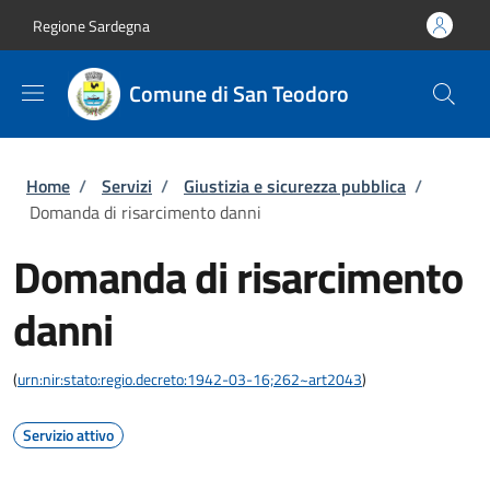
Salta al contenuto principale
Skip to footer content
Regione Sardegna
Comune di San Teodoro
Briciole di pane
Home
/
Servizi
/
Giustizia e sicurezza pubblica
/
Domanda di risarcimento danni
Domanda di risarcimento
danni
(
urn:nir:stato:regio.decreto:1942-03-16;262~art2043
)
Servizio attivo