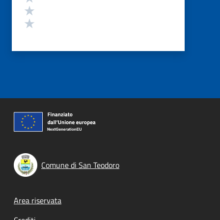
Valuta 2 stelle su 5
Valuta 1 stelle su 5
Comune di San Teodoro
Footer menu
Area riservata
Crediti