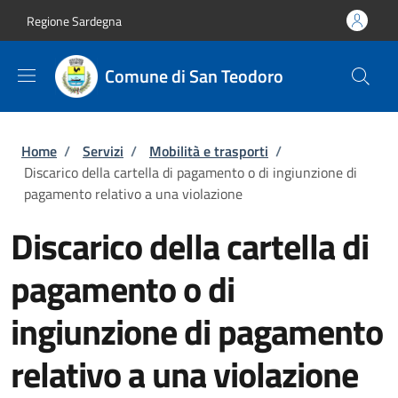
Salta al contenuto principale
Skip to footer content
Regione Sardegna
Comune di San Teodoro
Briciole di pane
Home
/
Servizi
/
Mobilità e trasporti
/
Discarico della cartella di pagamento o di ingiunzione di
pagamento relativo a una violazione
Discarico della cartella di
pagamento o di
ingiunzione di pagamento
relativo a una violazione