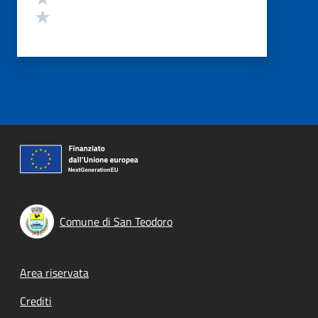
Valuta 1 stelle su 5
Comune di San Teodoro
Footer menu
Area riservata
Crediti