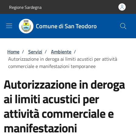
Salta al contenuto principale
Skip to footer content
Regione Sardegna
Comune di San Teodoro
Briciole di pane
Home
/
Servizi
/
Ambiente
/
Autorizzazione in deroga ai limiti acustici per attività
commerciale e manifestazioni temporanee
Autorizzazione in deroga
ai limiti acustici per
attività commerciale e
manifestazioni