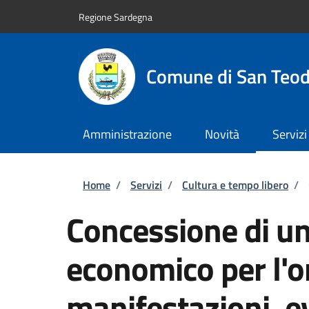
Salta al contenuto principale
Skip to footer content
Regione Sardegna
Comune di San Teo
Amministrazione
Novità
Servizi
Briciole di pane
Home
/
Servizi
/
Cultura e tempo libero
/
Concessione di un
economico per l'o
manifestazioni, ev