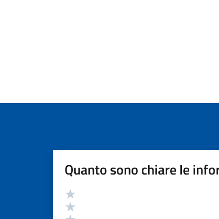
Quanto sono chiare le info
Valutazione
Valuta 5 stelle su 5
Valuta 4 stelle su 5
Valuta 3 stelle su 5