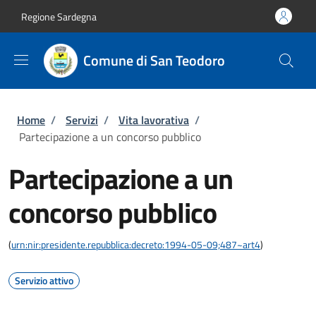
Salta al contenuto principale
Skip to footer content
Regione Sardegna
Comune di San Teodoro
Briciole di pane
Home
/
Servizi
/
Vita lavorativa
/
Partecipazione a un concorso pubblico
Partecipazione a un
concorso pubblico
(
urn:nir:presidente.repubblica:decreto:1994-05-09;487~art4
)
Servizio attivo