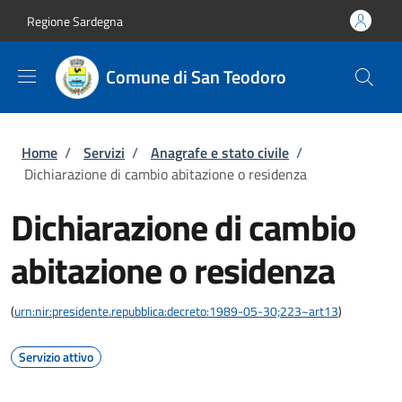
Salta al contenuto principale
Skip to footer content
Regione Sardegna
Comune di San Teodoro
Briciole di pane
Home
/
Servizi
/
Anagrafe e stato civile
/
Dichiarazione di cambio abitazione o residenza
Dichiarazione di cambio
abitazione o residenza
(
urn:nir:presidente.repubblica:decreto:1989-05-30;223~art13
)
Servizio attivo